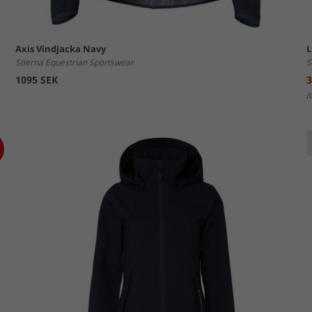
Axis Vindjacka Navy
L
Stierna Equestrian Sportswear
S
1095 SEK
3
(