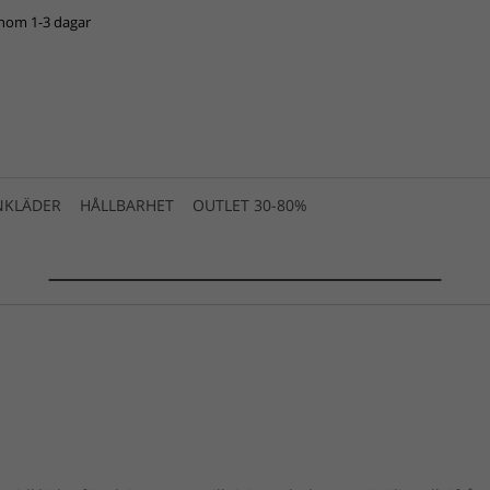
inom 1-3 dagar
NKLÄDER
HÅLLBARHET
OUTLET 30-80%
SUMMER SALE 2025 is live! >>>