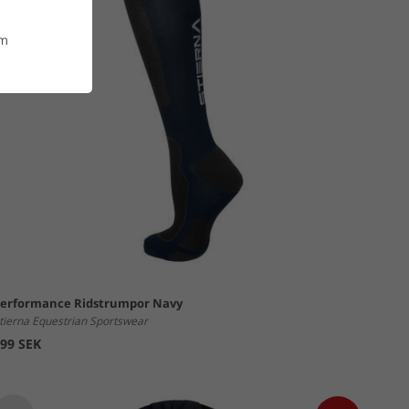
om
erformance Ridstrumpor Navy
tierna Equestrian Sportswear
99 SEK