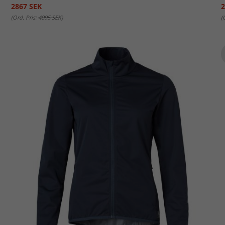
2867 SEK
2
(Ord. Pris:
4095 SEK
)
(