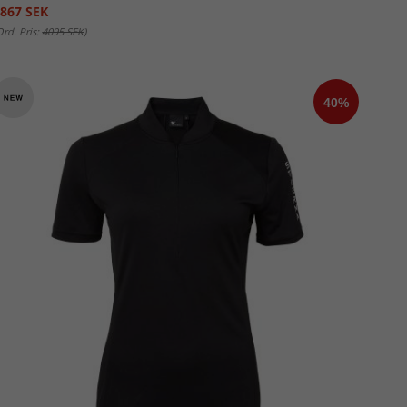
867 SEK
Ord. Pris:
4095 SEK
)