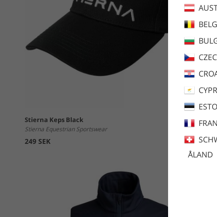
AUST
BEL
BULG
CZEC
CROA
CYP
ESTO
Stierna Keps Black
FRA
Stierna Equestrian Sportswear
SCH
249 SEK
ÅLAND