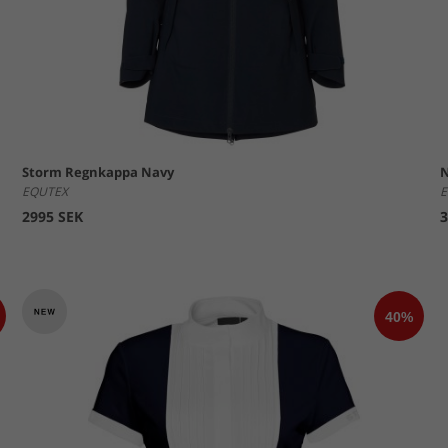
Storm Regnkappa Navy
N
EQUTEX
E
2995 SEK
3