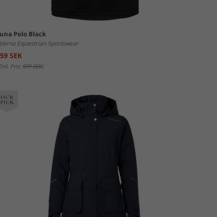
una Polo Black
tierna Equestrian Sportswear
59 SEK
Ord. Pris:
599 SEK
)