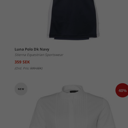
Luna Polo Dk Navy
Stierna Equestrian Sportswear
359 SEK
(Ord. Pris:
599 SEK
)