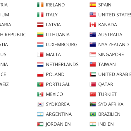
RIA
IRELAND
SPAIN
GIUM
ITALY
UNITED STATE
ARIA
LATVIA
KANADA
H REPUBLIC
LITHUANIA
AUSTRALIA
TIA
LUXEMBOURG
NYA ZEALAND
RUS
MALTA
SINGAPORE
NIA
NETHERLANDS
TAIWAN
Stella Thermoridbyxa Svart
G
NCE
POLAND
UNITED ARAB 
EQUTEX
S
WEIZ
PORTUGAL
QATAR
2395 SEK
1
MEXICO
TURKIET
SYDKOREA
SYD AFRIKA
ARGENTINA
BRAZILIEN
JORDANIEN
INDIEN