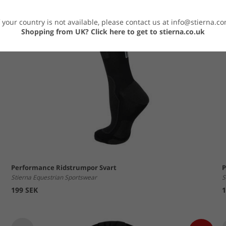
f your country is not available, please contact us at
info@stierna.c
Shopping from UK?
Click here to get to stierna.co.uk
Performance Ridstrumpor Svart
P
Stierna Equestrian Sportswear
S
199 SEK
1