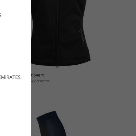
S
ale Softshellväst Svart
EMIRATES
tierna Equestrian Sportswear
095 SEK