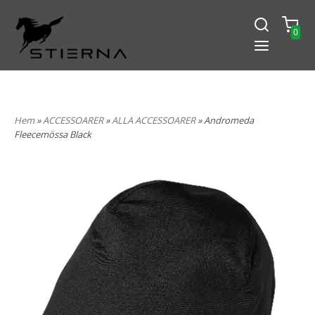
0
-15% PÅ ALLT! ANGE KOD
BLACK2024
Hem
»
ACCESSOARER
»
ALLA ACCESSOARER
» Andromeda
Fleecemössa Black