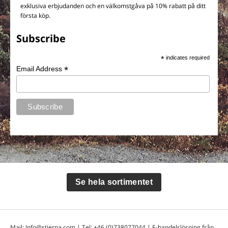
exklusiva erbjudanden och en välkomstgåva på 10% rabatt på ditt
första köp.
Subscribe
*
indicates required
*
Email Address
Se hela sortimentet
Mail:
Info@stierna.com
| Tel:
+46 (0)738077044
| E-handelslösning från