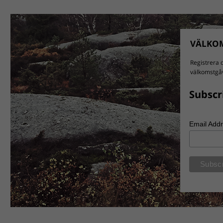
VÄLKOM
Registrera d
välkomstgåv
Subscr
Email Add