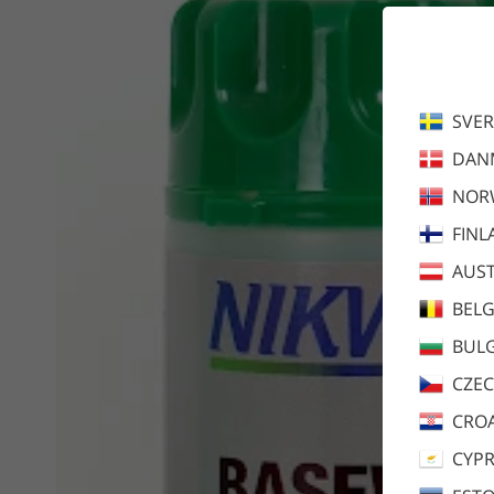
SVER
DAN
NOR
FINL
AUST
BEL
BULG
CZEC
CROA
CYP