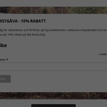
STGÅVA - 10% RABATT
ig för nyhetsbrev och få förtur på nya kollektioner, exklusiva erbjudanden och en
a på 10% rabatt på ditt första köp.
ibe
*
indic
*
ress