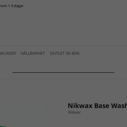
inom 1-3 dagar
NKLÄDER
HÅLLBARHET
OUTLET 30-80%
SUMMER SALE 2025 is live! >>>
Nikwax Base Was
Nikvax