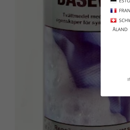
ESTO
FRA
SCH
ÅLAND
I