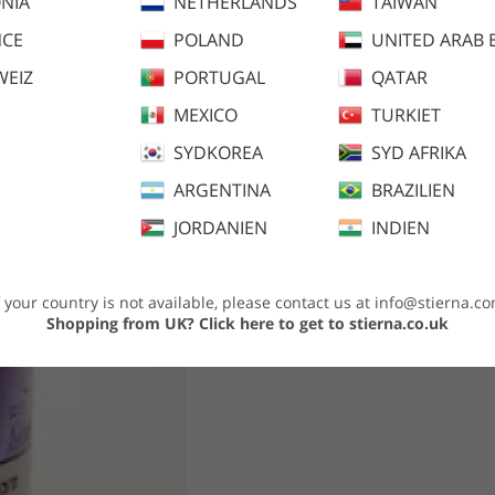
NIA
NETHERLANDS
TAIWAN
NCE
POLAND
UNITED ARAB 
WEIZ
PORTUGAL
QATAR
MEXICO
TURKIET
SYDKOREA
SYD AFRIKA
ARGENTINA
BRAZILIEN
JORDANIEN
INDIEN
f your country is not available, please contact us at
info@stierna.c
Shopping from UK?
Click here to get to stierna.co.uk