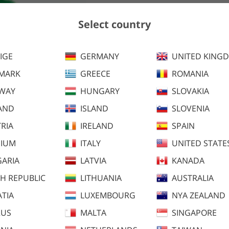
90 SEK
Select country
Slut i lager
Ange din e-postadress för att b
IGE
GERMANY
UNITED KING
är i lager.
MARK
GREECE
ROMANIA
WAY
HUNGARY
SLOVAKIA
AND
ISLAND
SLOVENIA
RIA
IRELAND
SPAIN
Nikwax Tech Wash är ett effekti
GIUM
ITALY
UNITED STATE
förbättrar plaggets fukttranspo
ARIA
LATVIA
KANADA
H REPUBLIC
LITHUANIA
AUSTRALIA
TIA
LUXEMBOURG
NYA ZEALAND
RUS
MALTA
SINGAPORE