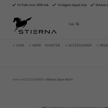
Fri frakt över 2000 sek
14 dagars öppet köp
S
kickas 
DAM
HERR
NYHETER
ACCESSOARER
REG
Hem
»
ACCESSOARER
» Nikwax Base Wash