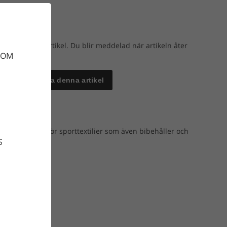
evaka denna artikel. Du blir meddelad när artikeln åter
DOM
Bevaka denna artikel
vt tvättmedel för sporttextilier som även bibehåller och
S
rt.