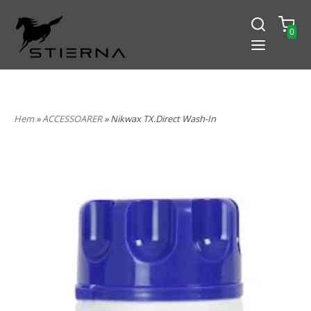
0
-15% PÅ ALLT! ANGE KOD
BLACK2024
Hem
»
ACCESSOARER
» Nikwax TX.Direct Wash-In