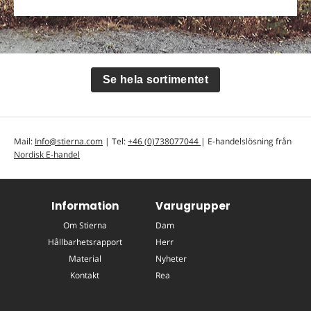
Se hela sortimentet
Mail:
Info@stierna.com
| Tel:
+46 (0)738077044
| E-handelslösning från
Nordisk E-handel
Information
Varugrupper
Om Stierna
Dam
Hållbarhetsrapport
Herr
Material
Nyheter
Kontakt
Rea