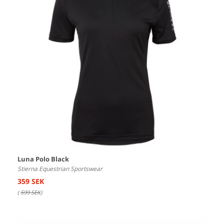
Luna Polo Black
Stierna Equestrian Sportswear
359 SEK
(
599 SEK
)