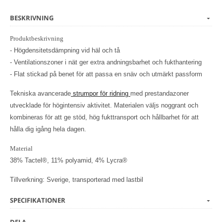
BESKRIVNING
Produktbeskrivning
- Högdensitetsdämpning vid häl och tå
- Ventilationszoner i nät ger extra andningsbarhet och fukthantering
- Flat stickad på benet för att passa en snäv och utmärkt passform
Tekniska avancerade
strumpor för ridning
med prestandazoner
utvecklade för högintensiv aktivitet. Materialen väljs noggrant och
kombineras för att ge stöd, hög fukttransport och hållbarhet för att
hålla dig igång hela dagen.
Material
38% Tactel®, 11% polyamid, 4% Lycra®
Tillverkning: Sverige, transporterad med lastbil
SPECIFIKATIONER