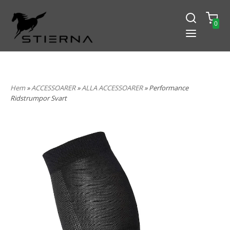
0
-15% PÅ ALLT! ANGE KOD
BLACK2024
Hem
»
ACCESSOARER
»
ALLA ACCESSOARER
» Performance
Ridstrumpor Svart