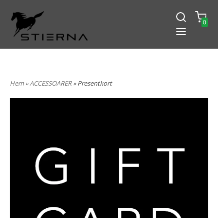
0
-15% PÅ ALLT! ANGE KOD
BLACK2024
Hem
»
ACCESSOARER
» Presentkort