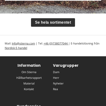
Se hela sortimentet
Mail:
Info@stierna.com
| Tel:
+46 (0)738077044
| E-handelslösning från
Nordisk E-handel
Information
Varugrupper
Om Stierna
Dam
Hållbarhetsrapport
Herr
Material
Nyheter
Kontakt
Rea