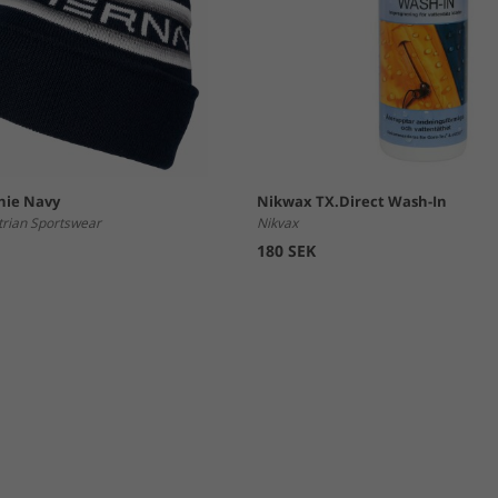
nie Navy
Nikwax TX.Direct Wash-In
trian Sportswear
Nikvax
180 SEK