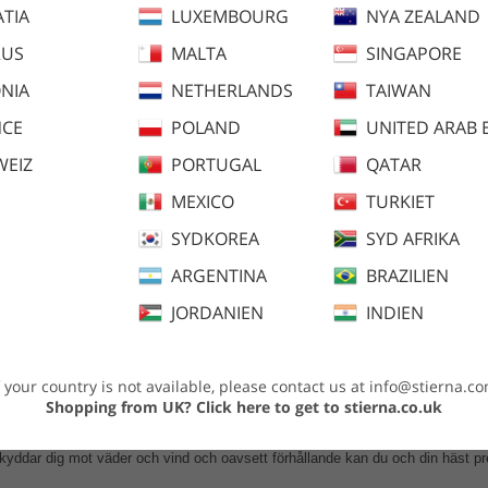
TIA
LUXEMBOURG
NYA ZEALAND
RUS
MALTA
SINGAPORE
NIA
NETHERLANDS
TAIWAN
NCE
POLAND
UNITED ARAB 
WEIZ
PORTUGAL
QATAR
MEXICO
TURKIET
SYDKOREA
SYD AFRIKA
ARGENTINA
BRAZILIEN
lråd
Plaggmått
JORDANIEN
INDIEN
viktsvaddering
f your country is not available, please contact us at
info@stierna.c
rocarbon fri DWR-treatment
Shopping from UK?
Click here to get to stierna.co.uk
kottsvärme snabbt kan avdunsta. Ett vatten- och vindtätplagg med hög andnin
yddar dig mot väder och vind och oavsett förhållande kan du och din häst pre