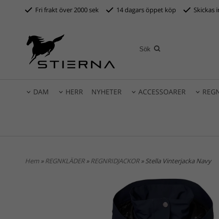
Fri frakt över 2000 sek
14 dagars öppet köp
S
kickas 
DAM
HERR
NYHETER
ACCESSOARER
REG
Hem
»
REGNKLÄDER
»
REGNRIDJACKOR
» Stella Vinterjacka Navy