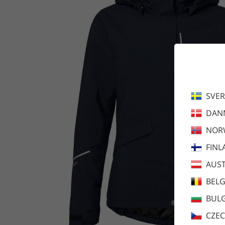
SVER
DAN
NOR
FINL
AUST
BEL
BULG
CZEC