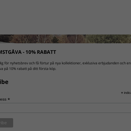
STGÅVA - 10% RABATT
ig för nyhetsbrev och få förtur på nya kollektioner, exklusiva erbjudanden och en
a på 10% rabatt på ditt första köp.
ibe
*
indic
*
ress