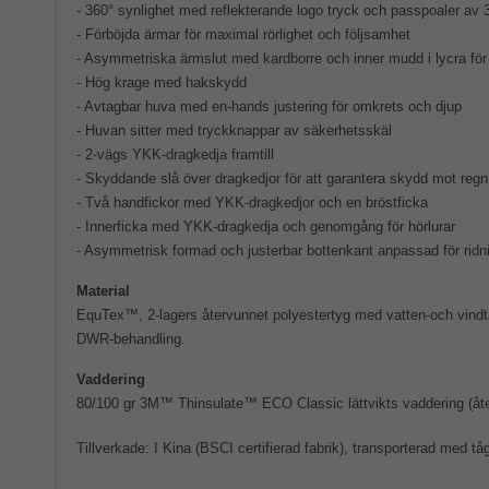
- 360° synlighet med reflekterande logo tryck och passpoaler av
- Förböjda ärmar för maximal rörlighet och följsamhet
- Asymmetriska ärmslut med kardborre och inner mudd i lycra fö
- Hög krage med hakskydd
- Avtagbar huva med en-hands justering för omkrets och djup
- Huvan sitter med tryckknappar av säkerhetsskäl
- 2-vägs YKK-dragkedja framtill
- Skyddande slå över dragkedjor för att garantera skydd mot regn
- Två handfickor med YKK-dragkedjor och en bröstficka
- Innerficka med YKK-dragkedja och genomgång för hörlurar
- Asymmetrisk formad och justerbar bottenkant anpassad för ridn
Material
EquTex™, 2-lagers återvunnet polyestertyg med vatten-och vind
DWR-behandling.
Vaddering
80/100 gr 3M™ Thinsulate™ ECO Classic lättvikts vaddering (åte
Tillverkade: I Kina (BSCI certifierad fabrik), transporterad med tå