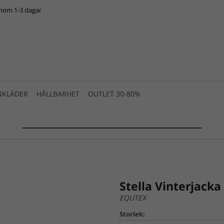
inom 1-3 dagar
NKLÄDER
HÅLLBARHET
OUTLET 30-80%
SUMMER SALE 2025 is live! >>>
Stella Vinterjack
EQUTEX
Storlek: