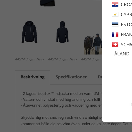
CROA
CYP
ESTO
FRA
SCH
ÅLAND
445/Midnight Navy
445/Midnight Navy
445/Midnight Navy
Beskrivning
Specifikationer
Dela
Skötse
- 2-lagers EquTex™ ridjacka med en varm 3M™ Thinsulate™ lätt
- Vatten- och vindtät med hög andning och fullt tejpade sömmar
I
- Återvunnet polyestertyg och vaddering med en miljövänlig fluo
Skyddar dig mot snö, regn och vind samtidigt som fukt och övers
kommer att hålla dig bekväm även under de kallaste dagar. Det sk