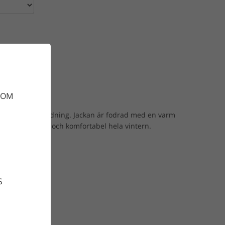
gnen
DOM
jacka med god andning. Jackan är fodrad med en varm
 garanterat torr och komfortabel hela vintern.
S