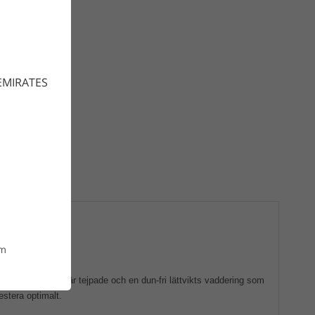
EMIRATES
om
g, alla sömmar är tejpade och en dun-fri lättvikts vaddering som
stera optimalt.