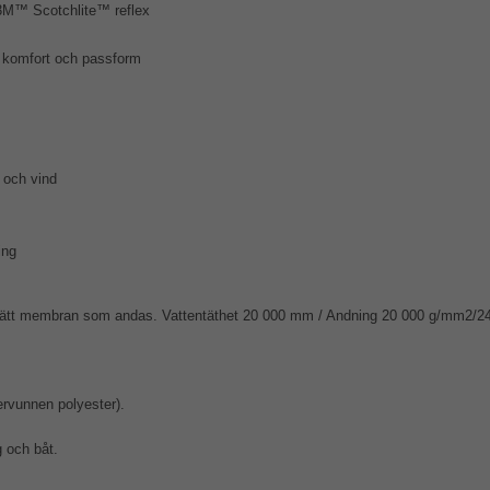
 3M™ Scotchlite™ reflex
r komfort och passform
 och vind
ing
tätt membran som andas. Vattentäthet 20 000 mm / Andning 20 000 g/mm2/24h.
rvunnen polyester).
g och båt.