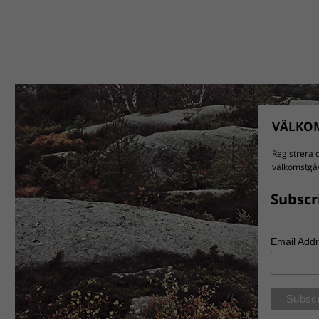
VÄLKOM
Registrera d
välkomstgåv
Subscr
Email Add