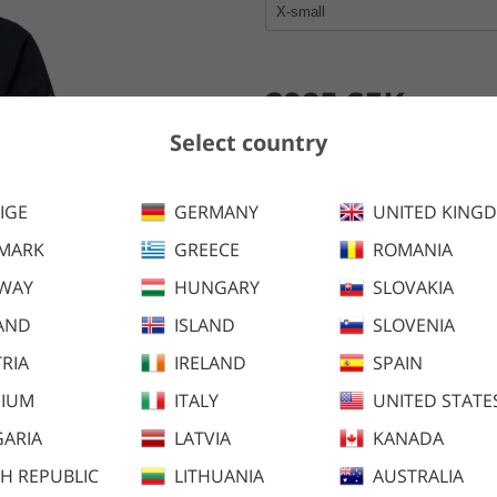
2995 SEK
Select country
Lägg i kundva
IGE
GERMANY
UNITED KING
MARK
GREECE
ROMANIA
En vatten- och vindtät vinter
lättviktspadding och håller dig
WAY
HUNGARY
SLOVAKIA
AND
ISLAND
SLOVENIA
Finns även i följande färger:
RIA
IRELAND
SPAIN
GIUM
ITALY
UNITED STATE
ARIA
LATVIA
KANADA
H REPUBLIC
LITHUANIA
AUSTRALIA