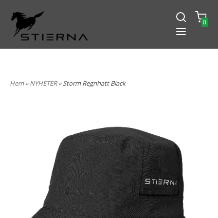
0
-15% PÅ ALLT! ANGE KOD
BLACK2024
Hem
»
NYHETER
» Storm Regnhatt Black