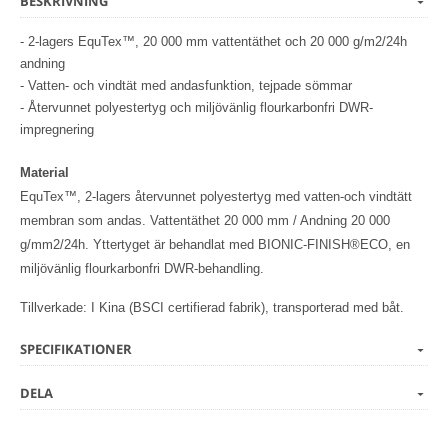
BESKRIVNING
- 2-lagers EquTex™, 20 000 mm vattentäthet och 20 000 g/m2/24h
andning
- Vatten- och vindtät med andasfunktion, tejpade sömmar
- Återvunnet polyestertyg och miljövänlig flourkarbonfri DWR-
impregnering
Material
EquTex™, 2-lagers återvunnet polyestertyg med vatten-och vindtätt
membran som andas. Vattentäthet 20 000 mm / Andning 20 000
g/mm2/24h. Yttertyget är behandlat med BIONIC-FINISH®ECO, en
miljövänlig flourkarbonfri DWR-behandling.
Tillverkade: I Kina (BSCI certifierad fabrik), transporterad med båt.
SPECIFIKATIONER
DELA