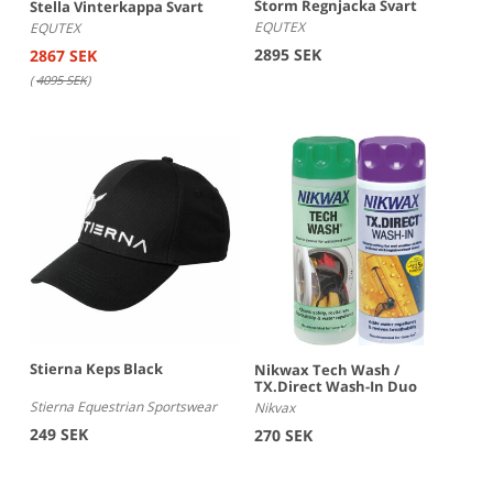
Storm Regnjacka Svart
Stella Vinterkappa Svart
EQUTEX
EQUTEX
2895 SEK
2867 SEK
(
4095 SEK
)
Stierna Keps Black
Nikwax Tech Wash /
TX.Direct Wash-In Duo
Stierna Equestrian Sportswear
Nikvax
249 SEK
270 SEK