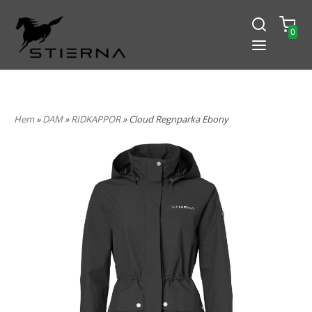
0
-15% PÅ ALLT! ANGE KOD
BLACK2024
Hem
»
DAM
»
RIDKAPPOR
» Cloud Regnparka Ebony