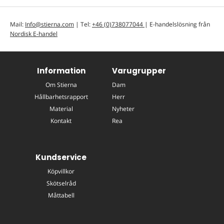
Mail:
Info@stierna.com
| Tel:
+46 (0)738077044
| E-handelslösning från
Nordisk E-handel
Information
Varugrupper
Om Stierna
Dam
Hållbarhetsrapport
Herr
Material
Nyheter
Kontakt
Rea
Kundservice
Köpvillkor
Skötselråd
Måttabell