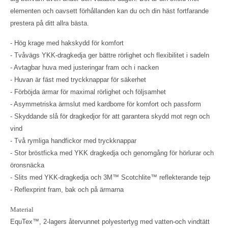
elementen och oavsett förhållanden kan du och din häst fortfarande
prestera på ditt allra bästa.
- Hög krage med hakskydd för komfort
- Tvåvägs YKK-dragkedja ger bättre rörlighet och flexibilitet i sadeln
- Avtagbar huva med justeringar fram och i nacken
- Huvan är fäst med tryckknappar för säkerhet
- Förböjda ärmar för maximal rörlighet och följsamhet
- Asymmetriska ärmslut med kardborre för komfort och passform
- Skyddande slå för dragkedjor för att garantera skydd mot regn och
vind
- Två rymliga handfickor med tryckknappar
- Stor bröstficka med YKK dragkedja och genomgång för hörlurar och
öronsnäcka
- Slits med YKK-dragkedja och 3M™ Scotchlite™ reflekterande tejp
- Reflexprint fram, bak och på ärmarna
Material
EquTex™, 2-lagers återvunnet polyestertyg med vatten-och vindtätt