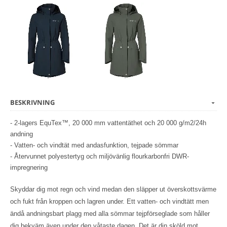
BESKRIVNING
- 2-lagers EquTex™, 20 000 mm vattentäthet och 20 000 g/m2/24h
andning
- Vatten- och vindtät med andasfunktion, tejpade sömmar
- Återvunnet polyestertyg och miljövänlig flourkarbonfri DWR-
impregnering
Skyddar dig mot regn och vind medan den släpper ut överskottsvärme
och fukt från kroppen och lagren under. Ett vatten- och vindtätt men
ändå andningsbart plagg med alla sömmar tejpförseglade som håller
dig bekväm även under den våtaste dagen. Det är din sköld mot