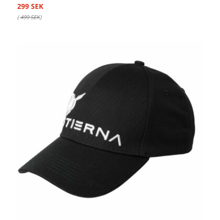
299 SEK
(
499 SEK
)