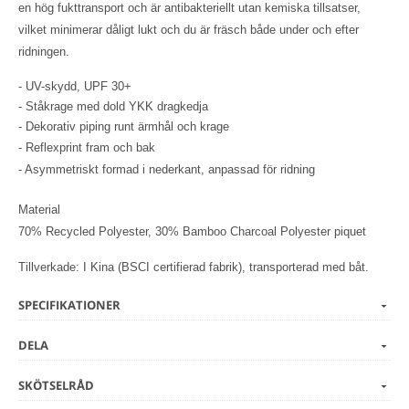
en hög fukttransport och är antibakteriellt utan kemiska tillsatser,
vilket minimerar dåligt lukt och du är fräsch både under och efter
ridningen.
- UV-skydd, UPF 30+
- Ståkrage med dold YKK dragkedja
- Dekorativ piping runt ärmhål och krage
- Reflexprint fram och bak
- Asymmetriskt formad i nederkant, anpassad för ridning
Material
70% Recycled Polyester, 30% Bamboo Charcoal Polyester piquet
Tillverkade: I Kina (BSCI certifierad fabrik), transporterad med båt.
SPECIFIKATIONER
DELA
SKÖTSELRÅD