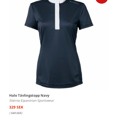
Halo Tävlingstopp Navy
Stierna Equestrian Sportswear
329 SEK
(
549 SEK
)