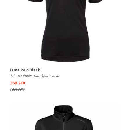
Luna Polo Black
Stierna Equestrian Sportswear
359 SEK
(
599 SEK
)