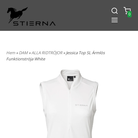
0
-15% PÅ ALLT! ANGE KOD
BLACK2024
Hem
»
DAM
»
ALLA RIDTRÖJOR
» Jessica Top SL Ärmlös
Funktionströja White