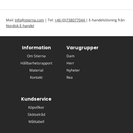
Mail:
Info@stierna.com
| Tel:
+46 (0)738077044
| E-handelslösning från
Nordisk E-handel
Information
Varugrupper
Om Stierna
Dam
Hållbarhetsrapport
Herr
Material
Nyheter
Kontakt
Rea
Kundservice
Köpvillkor
Skötselråd
Måttabell