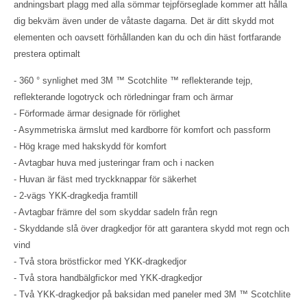
andningsbart plagg med alla sömmar tejpförseglade kommer att hålla
dig bekväm även under de våtaste dagarna. Det är ditt skydd mot
elementen och oavsett förhållanden kan du och din häst fortfarande
prestera optimalt
- 360 ° synlighet med 3M ™ Scotchlite ™ reflekterande tejp,
reflekterande logotryck och rörledningar fram och ärmar
- Förformade ärmar designade för rörlighet
- Asymmetriska ärmslut med kardborre för komfort och passform
- Hög krage med hakskydd för komfort
- Avtagbar huva med justeringar fram och i nacken
- Huvan är fäst med tryckknappar för säkerhet
- 2-vägs YKK-dragkedja framtill
- Avtagbar främre del som skyddar sadeln från regn
- Skyddande slå över dragkedjor för att garantera skydd mot regn och
vind
- Två stora bröstfickor med YKK-dragkedjor
- Två stora handbälgfickor med YKK-dragkedjor
- Två YKK-dragkedjor på baksidan med paneler med 3M ™ Scotchlite