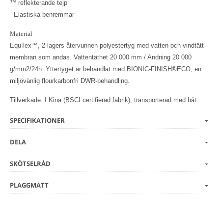
™ reflekterande tejp
- Elastiska benremmar
Material
EquTex™, 2-lagers återvunnen polyestertyg med vatten-och vindtätt
membran som andas. Vattentäthet 20 000 mm / Andning 20 000
g/mm2/24h. Yttertyget är behandlat med BIONIC-FINISH®ECO, en
miljövänlig flourkarbonfri DWR-behandling.
Tillverkade: I Kina (BSCI certifierad fabrik), transporterad med båt.
SPECIFIKATIONER
DELA
SKÖTSELRÅD
PLAGGMÅTT