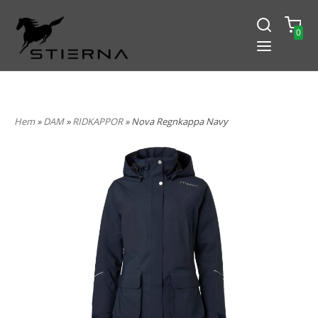
0
-15% PÅ ALLT! ANGE KOD
BLACK2024
Hem
»
DAM
»
RIDKAPPOR
» Nova Regnkappa Navy