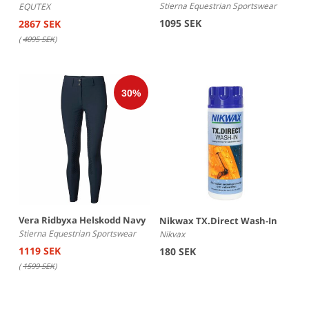
Stierna Equestrian Sportswear
EQUTEX
1095 SEK
2867 SEK
(
4095 SEK
)
Vera Ridbyxa Helskodd Navy
Nikwax TX.Direct Wash-In
Stierna Equestrian Sportswear
Nikvax
1119 SEK
180 SEK
(
1599 SEK
)