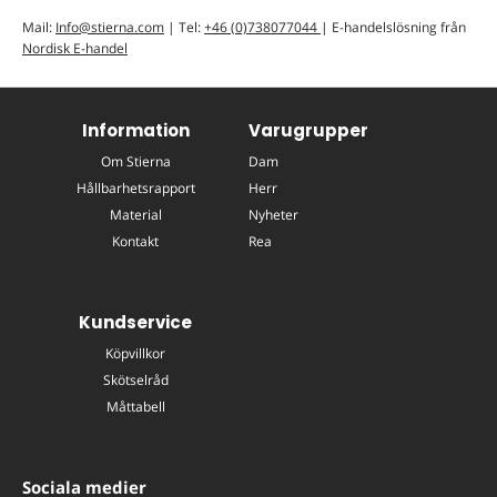
Mail:
Info@stierna.com
| Tel:
+46 (0)738077044
| E-handelslösning från
Nordisk E-handel
Information
Varugrupper
Om Stierna
Dam
Hållbarhetsrapport
Herr
Material
Nyheter
Kontakt
Rea
Kundservice
Köpvillkor
Skötselråd
Måttabell
Sociala medier