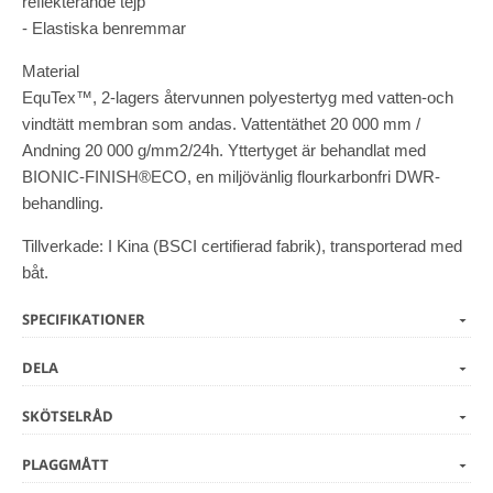
reflekterande tejp
- Elastiska benremmar
Material
EquTex™, 2-lagers återvunnen polyestertyg med vatten-och
vindtätt membran som andas. Vattentäthet 20 000 mm /
Andning 20 000 g/mm2/24h. Yttertyget är behandlat med
BIONIC-FINISH®ECO, en miljövänlig flourkarbonfri DWR-
behandling.
Tillverkade: I Kina (BSCI certifierad fabrik), transporterad med
båt.
SPECIFIKATIONER
DELA
SKÖTSELRÅD
PLAGGMÅTT