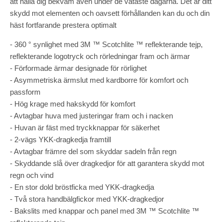
att hålla dig bekväm även under de våtaste dagarna. Det är ditt
skydd mot elementen och oavsett förhållanden kan du och din
häst fortfarande prestera optimalt
- 360 ° synlighet med 3M ™ Scotchlite ™ reflekterande tejp,
reflekterande logotryck och rörledningar fram och ärmar
- Förformade ärmar designade för rörlighet
- Asymmetriska ärmslut med kardborre för komfort och
passform
- Hög krage med hakskydd för komfort
- Avtagbar huva med justeringar fram och i nacken
- Huvan är fäst med tryckknappar för säkerhet
- 2-vägs YKK-dragkedja framtill
- Avtagbar främre del som skyddar sadeln från regn
- Skyddande slå över dragkedjor för att garantera skydd mot
regn och vind
- En stor dold bröstficka med YKK-dragkedja
- Två stora handbälgfickor med YKK-dragkedjor
- Bakslits med knappar och panel med 3M ™ Scotchlite ™