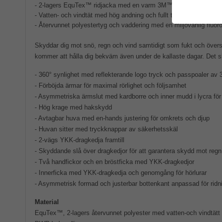
- 2-lagers EquTex™ ridjacka med en varm 3M™ Thinsulate™ lätt
- Vatten- och vindtät med hög andning och fullt tejpade sömmar
- Återvunnet polyestertyg och vaddering med en miljövänlig fluo
Skyddar dig mot snö, regn och vind samtidigt som fukt och övers
kommer att hålla dig bekväm även under de kallaste dagar. Det sk
- 360° synlighet med reflekterande logo tryck och passpoaler av
- Förböjda ärmar för maximal rörlighet och följsamhet
- Asymmetriska ärmslut med kardborre och inner mudd i lycra fö
- Hög krage med hakskydd
- Avtagbar huva med en-hands justering för omkrets och djup
- Huvan sitter med tryckknappar av säkerhetsskäl
- 2-vägs YKK-dragkedja framtill
- Skyddande slå över dragkedjor för att garantera skydd mot regn
- Två handfickor och en bröstficka med YKK-dragkedjor
- Innerficka med YKK-dragkedja och genomgång för hörlurar
- Asymmetrisk formad och justerbar bottenkant anpassad för ridn
Material
EquTex™, 2-lagers återvunnet polyester med vatten-och vindtät