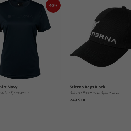
hirt Navy
Stierna Keps Black
strian Sportswear
Stierna Equestrian Sportswear
249 SEK