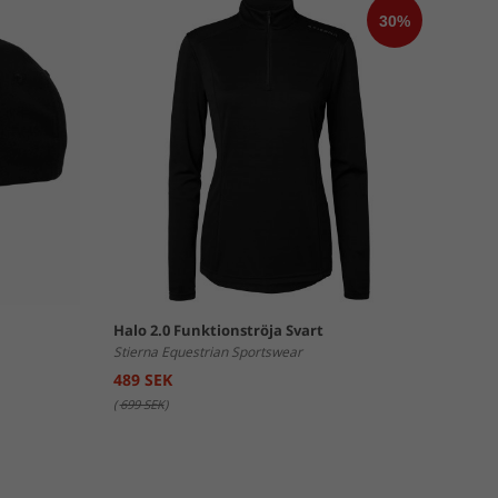
Halo 2.0 Funktionströja Svart
Stierna Equestrian Sportswear
489 SEK
(
699 SEK
)