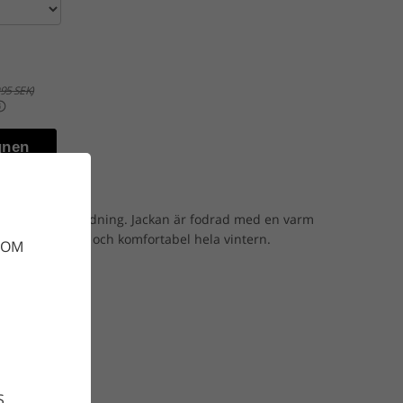
95 SEK)
gnen
jacka med god andning. Jackan är fodrad med en varm
 garanterat torr och komfortabel hela vintern.
DOM
S