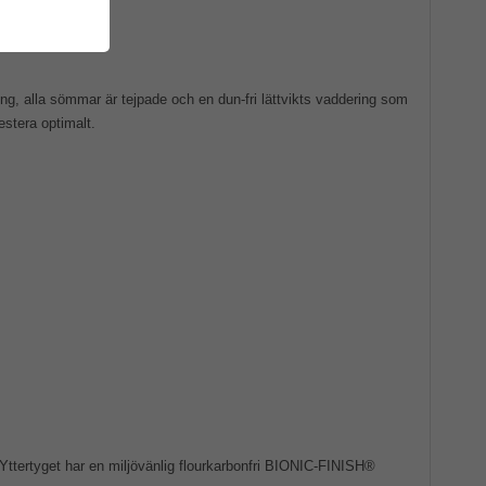
g, alla sömmar är tejpade och en dun-fri lättvikts vaddering som
stera optimalt.
tertyget har en miljövänlig flourkarbonfri BIONIC-FINISH®