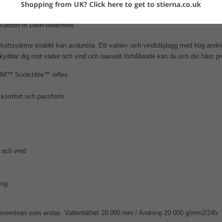
Shopping from UK?
Click here to get to stierna.co.uk
viktsvaddering
t
rocarbon fri DWR-treatmen
kottsvärme snabbt kan avdunsta. Ett vatten- och vindtätplagg med hög andnin
yddar dig mot väder och vind och oavsett förhållande kan du och din häst pre
 3M™ Scotchlite™ reflex
r komfort och passform
 och vind
ing
t membran som andas. Vattentäthet 20 000 mm / Andning 20 000 g/mm2/24h. Yt