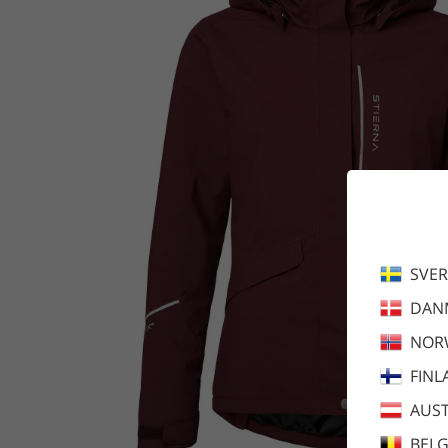
SVER
DAN
NOR
FINL
AUST
BEL