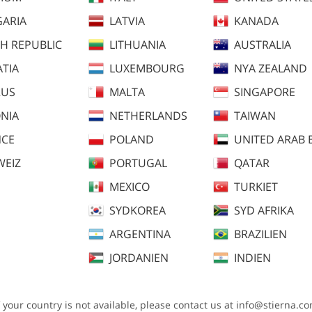
ARIA
LATVIA
KANADA
H REPUBLIC
LITHUANIA
AUSTRALIA
TIA
LUXEMBOURG
NYA ZEALAND
RUS
MALTA
SINGAPORE
NIA
NETHERLANDS
TAIWAN
NCE
POLAND
UNITED ARAB 
WEIZ
PORTUGAL
QATAR
MEXICO
TURKIET
SYDKOREA
SYD AFRIKA
ARGENTINA
BRAZILIEN
JORDANIEN
INDIEN
lråd
Plaggmått
f your country is not available, please contact us at
info@stierna.c