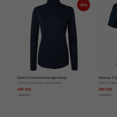
Halo 2.0 Funktionströja Navy
Stierna T-s
Stierna Equestrian Sportswear
Stierna Eque
489 SEK
299 SEK
(
699 SEK
)
(
499 SEK
)