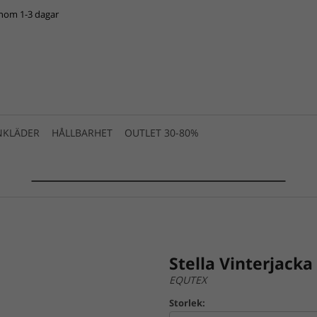
inom 1-3 dagar
NKLÄDER
HÅLLBARHET
OUTLET 30-80%
SUMMER SALE 2025 is live! >>>
Stella Vinterjacka
EQUTEX
Storlek: