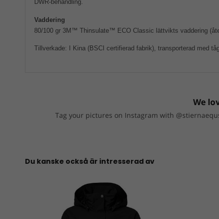
DWR-behandling.
Vaddering
80/100 gr 3M™ Thinsulate™ ECO Classic lättvikts vaddering (åte
Tillverkade: I Kina (BSCI certifierad fabrik), transporterad med tå
We lov
Tag your pictures on Instagram with @stiernaequs
Du kanske också är intresserad av