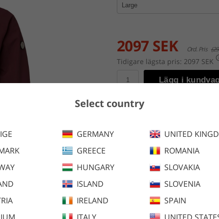
2097 SEK
Ord. Pris
(29
Tidigare lägsta pris:
2097 SEK
Lägg i kundva
Select country
En vatten- och vindtät vinter
lättviktspadding och håller dig
IGE
GERMANY
UNITED KING
MARK
GREECE
ROMANIA
Finns även i följande färger:
WAY
HUNGARY
SLOVAKIA
AND
ISLAND
SLOVENIA
RIA
IRELAND
SPAIN
GIUM
ITALY
UNITED STATE