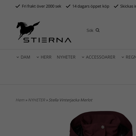
Fri frakt över 2000 sek
14 dagars öppet köp
S
kickas 
DAM
HERR
NYHETER
ACCESSOARER
REG
Hem
»
NYHETER
» Stella Vinterjacka Merlot