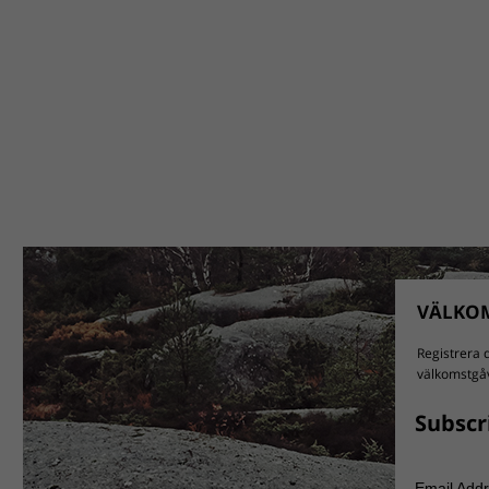
VÄLKOM
Registrera d
välkomstgåv
Subscr
Email Add