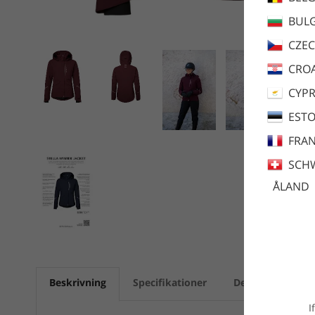
BULG
CZEC
CROA
CYP
ESTO
FRA
SCH
ÅLAND
Beskrivning
Specifikationer
Dela
Skötse
I