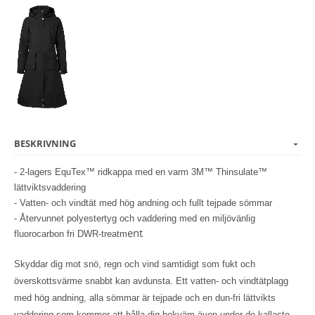
BESKRIVNING
- 2-lagers EquTex™ ridkappa med en varm 3M™ Thinsulate™
lättviktsvaddering
- Vatten- och vindtät med hög andning och fullt tejpade sömmar
- Återvunnet polyestertyg och vaddering med en miljövänlig
ent
fluorocarbon fri DWR-treatm
Skyddar dig mot snö, regn och vind samtidigt som fukt och
överskottsvärme snabbt kan avdunsta. Ett vatten- och vindtätplagg
med hög andning, alla sömmar är tejpade och en dun-fri lättvikts
vaddering som kommer att hålla dig bekväm även under de kallaste