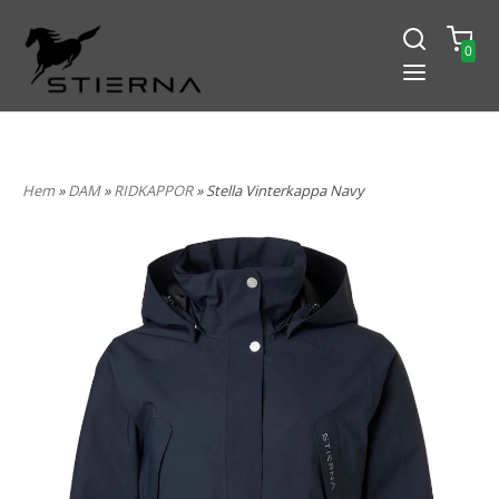
0
-15% PÅ ALLT! ANGE KOD
BLACK2024
Hem
»
DAM
»
RIDKAPPOR
» Stella Vinterkappa Navy