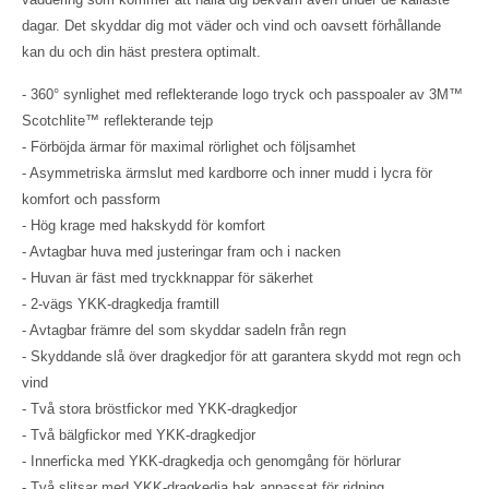
dagar. Det skyddar dig mot väder och vind och oavsett förhållande
kan du och din häst prestera optimalt.
- 360° synlighet med reflekterande logo tryck och passpoaler av 3M™
Scotchlite™ reflekterande tejp
- Förböjda ärmar för maximal rörlighet och följsamhet
- Asymmetriska ärmslut med kardborre och inner mudd i lycra för
komfort och passform
- Hög krage med hakskydd för komfort
- Avtagbar huva med justeringar fram och i nacken
- Huvan är fäst med tryckknappar för säkerhet
- 2-vägs YKK-dragkedja framtill
- Avtagbar främre del som skyddar sadeln från regn
- Skyddande slå över dragkedjor för att garantera skydd mot regn och
vind
- Två stora bröstfickor med YKK-dragkedjor
- Två bälgfickor med YKK-dragkedjor
- Innerficka med YKK-dragkedja och genomgång för hörlurar
- Två slitsar med YKK-dragkedja bak anpassat för ridning