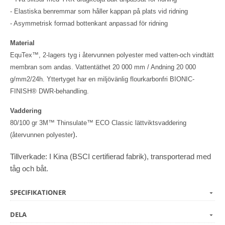
- Elastiska benremmar som håller kappan på plats vid ridning
- Asymmetrisk formad bottenkant anpassad för ridning
Material
EquTex™, 2-lagers tyg i återvunnen polyester med vatten-och vindtätt
membran som andas. Vattentäthet 20 000 mm / Andning 20 000
g/mm2/24h. Yttertyget har en miljövänlig flourkarbonfri BIONIC-
FINISH® DWR-behandling.
Vaddering
80/100 gr 3M™ Thinsulate™ ECO Classic lättviktsvaddering
).
(återvunnen polyester
Tillverkade: I Kina (BSCI certifierad fabrik), transporterad med
tåg och båt.
SPECIFIKATIONER
DELA