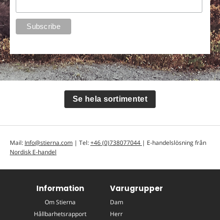
Se hela sortimentet
Mail:
Info@stierna.com
| Tel:
+46 (0)738077044
| E-handelslösning från
Nordisk E-handel
Information
Varugrupper
Om Stierna
Dam
Hållbarhetsrapport
Herr