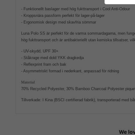
- Funktionellt baslager med hög fukttransport i Cool Anti-Odour
- Kroppsnära passform perfekt för lager-på-lager
- Ergonomisk design med skavfria sömmar
Luna Polo SS är perfekt för de varma sommardagarna, men fungerar
hög fukttransport och är antibakteriellt utan kemiska tillsatser, vi
- UV-skydd, UPF 30+
- Ståkrage med dold YKK dragkedja
- Reflexprint fram och bak
- Asymmetriskt formad i nederkant, anpassad för ridning
Material
70% Recycled Polyester, 30% Bamboo Charcoal Polyester pique
Tillverkade: I Kina (BSCI certifierad fabrik), transporterad med bå
We lov