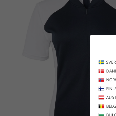
SVER
DAN
NOR
FINL
AUST
BEL
BULG