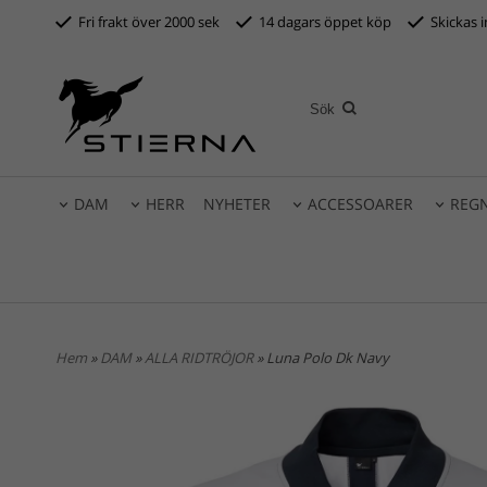
Fri frakt över 2000 sek
14 dagars öppet köp
S
kickas 
DAM
HERR
NYHETER
ACCESSOARER
REG
Hem
»
DAM
»
ALLA RIDTRÖJOR
» Luna Polo Dk Navy