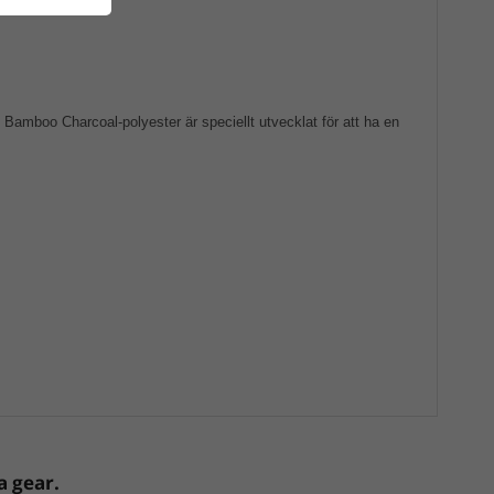
 Bamboo Charcoal-polyester är speciellt utvecklat för att ha en
a gear.