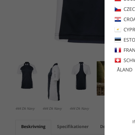
CZEC
CROA
CYP
ESTO
FRA
SCH
ÅLAND
444 Dk Navy
444 Dk Navy
444 Dk Navy
I
Beskrivning
Specifikationer
Dela
Skötse