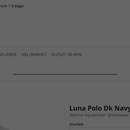
inom 1-3 dagar
NKLÄDER
HÅLLBARHET
OUTLET 30-80%
SUMMER SALE 2025 is live! >>>
Luna Polo Dk Nav
Stierna Equestrian Sportswear
Storlek: