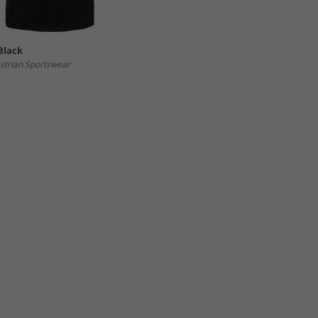
Black
strian Sportswear