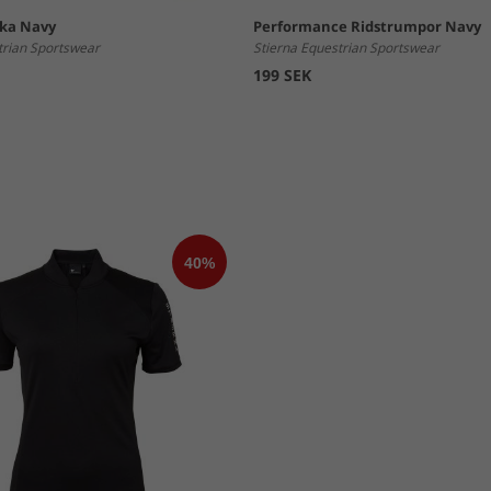
cka Navy
Performance Ridstrumpor Navy
trian Sportswear
Stierna Equestrian Sportswear
199 SEK