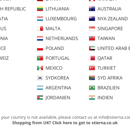
H REPUBLIC
LITHUANIA
AUSTRALIA
TIA
LUXEMBOURG
NYA ZEALAND
RUS
MALTA
SINGAPORE
NIA
NETHERLANDS
TAIWAN
NCE
POLAND
UNITED ARAB 
WEIZ
PORTUGAL
QATAR
MEXICO
TURKIET
SYDKOREA
SYD AFRIKA
ARGENTINA
BRAZILIEN
JORDANIEN
INDIEN
f your country is not available, please contact us at
info@stierna.c
lråd
Shopping from UK?
Click here to get to stierna.co.uk