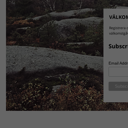
VÄLKOM
Registrera d
välkomstgåv
Subscr
Email Add