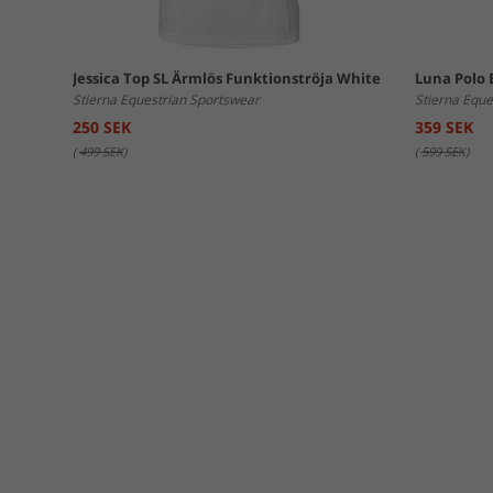
Jessica Top SL Ärmlös Funktionströja White
Luna Polo 
Stierna Equestrian Sportswear
Stierna Eque
250 SEK
359 SEK
(
499 SEK
)
(
599 SEK
)