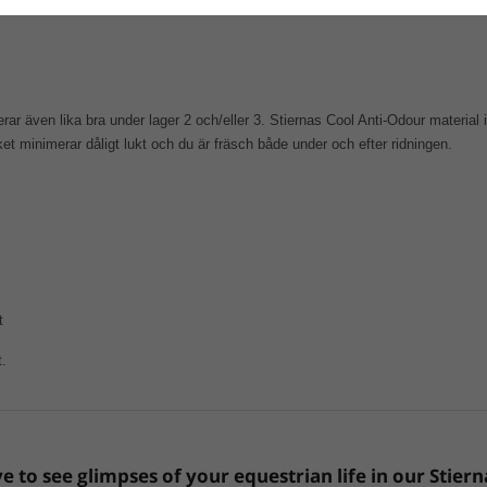
 även lika bra under lager 2 och/eller 3. Stiernas Cool Anti-Odour material i
lket minimerar dåligt lukt och du är fräsch både under och efter ridningen.
t
t.
e to see glimpses of your equestrian life in our Stiern