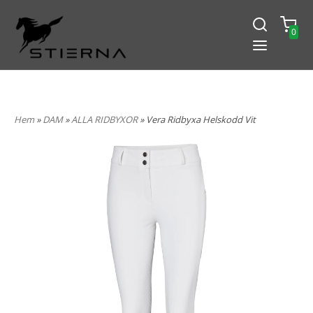
0
-15% PÅ ALLT! ANGE KOD
BLACK2024
Hem
»
DAM
»
ALLA RIDBYXOR
» Vera Ridbyxa Helskodd Vit