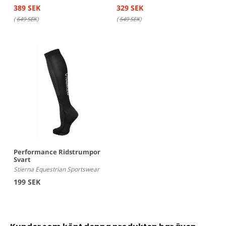
389 SEK
329 SEK
(
649 SEK
)
(
549 SEK
)
Performance Ridstrumpor
Svart
Stierna Equestrian Sportswear
199 SEK