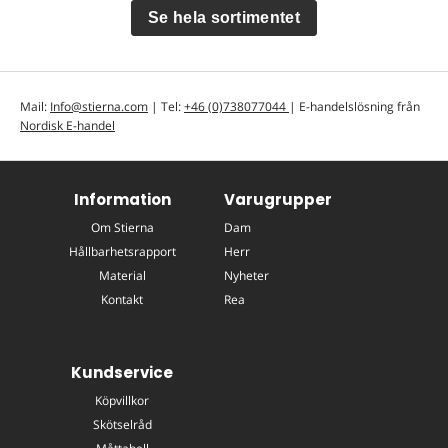
Se hela sortimentet
Mail:
Info@stierna.com
| Tel:
+46 (0)738077044
| E-handelslösning från
Nordisk E-handel
Information
Varugrupper
Om Stierna
Dam
Hållbarhetsrapport
Herr
Material
Nyheter
Kontakt
Rea
Kundservice
Köpvillkor
Skötselråd