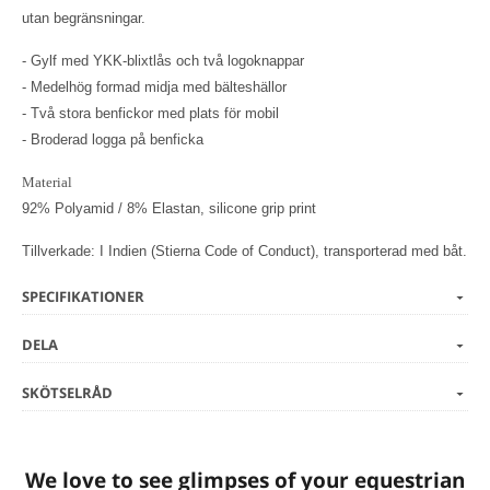
utan begränsningar.
- Gylf med YKK-blixtlås och två logoknappar
- Medelhög formad midja med bälteshällor
- Två stora benfickor med plats för mobil
- Broderad logga på benficka
Material
92% Polyamid / 8% Elastan, silicone grip print
Tillverkade: I Indien (Stierna Code of Conduct), transporterad med båt.
SPECIFIKATIONER
DELA
SKÖTSELRÅD
We love to see glimpses of your equestrian