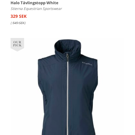
Halo Tävlingstopp White
Stierna Equestrian Sportswear
329 SEK
(
549 SEK
)